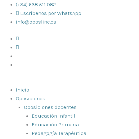
Ir
(+34) 638 511 082
al
Escríbenos por WhatsApp
contenido
info@oposline.es
Inicio
Oposiciones
Oposiciones docentes
Educación Infantil
Educación Primaria
Pedagogía Terapéutica