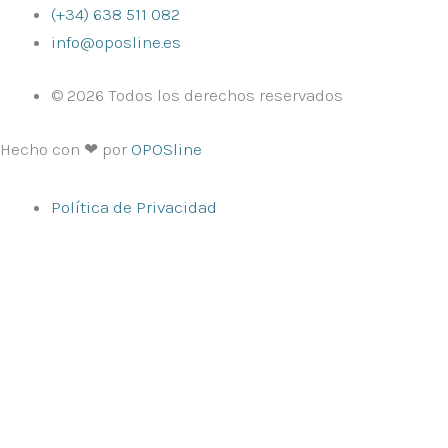
(+34) 638 511 082
info@oposline.es
© 2026 Todos los derechos reservados
Hecho con ❤ por
OPOSline
Política de Privacidad
Inicio
Oposiciones
Oposiciones docentes
Educación Infantil
Educación Primaria
Pedagogía Terapéutica