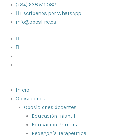
Ir
(+34) 638 511 082
al
Escríbenos por WhatsApp
contenido
info@oposline.es
Inicio
Oposiciones
Oposiciones docentes
Educación Infantil
Educación Primaria
Pedagogía Terapéutica