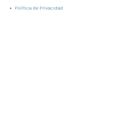
Política de Privacidad
Inicio
Oposiciones
Oposiciones docentes
Educación Infantil
Educación Primaria
Pedagogía Terapéutica
Inglés (Primaria)
Música (Primaria)
Educación Física (Primaria)
Geografía e Historia (Secundaria)
Matrícula
Nuestro equipo
Educación