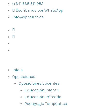
Ir
(+34) 638 511 082
al
Escríbenos por WhatsApp
contenido
info@oposline.es
Inicio
Oposiciones
Oposiciones docentes
Educación Infantil
Educación Primaria
Pedagogía Terapéutica