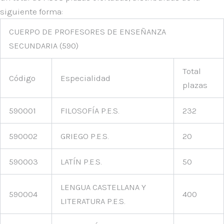
siguiente forma:
CUERPO DE PROFESORES DE ENSEÑANZA
SECUNDARIA (590)
Total
Código
Especialidad
plazas
590001
FILOSOFÍA P.E.S.
232
590002
GRIEGO P.E.S.
20
590003
LATÍN P.E.S.
50
LENGUA CASTELLANA Y
590004
400
LITERATURA P.E.S.