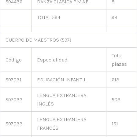
594436
DANZA CLÁSICA P.M.A.E.
8
TOTAL 594
99
CUERPO DE MAESTROS (597)
Total
Código
Especialidad
plazas
597031
EDUCACIÓN INFANTIL
613
LENGUA EXTRANJERA
597032
503
INGLÉS
LENGUA EXTRANJERA
597033
151
FRANCÉS