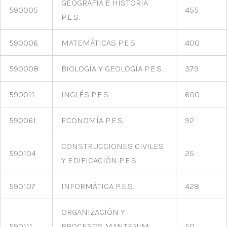
GEOGRAFÍA E HISTORIA
590005
455
P.E.S.
590006
MATEMÁTICAS P.E.S.
400
590008
BIOLOGÍA Y GEOLOGÍA P.E.S.
379
590011
INGLÉS P.E.S.
600
590061
ECONOMÍA P.E.S.
92
CONSTRUCCIONES CIVILES
590104
25
Y EDIFICACIÓN P.E.S.
590107
INFORMÁTICA P.E.S.
428
ORGANIZACIÓN Y
590111
PROCESOS MANTENIM.
50