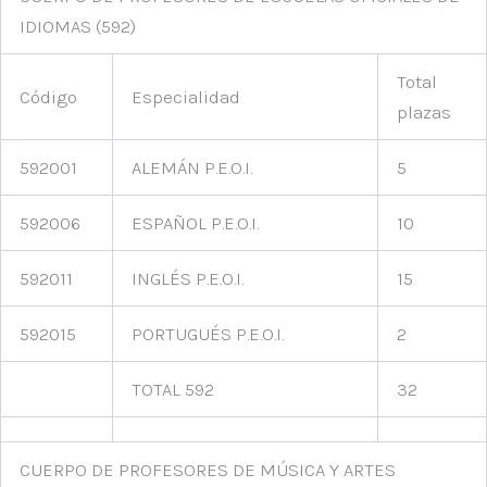
IDIOMAS (592)
Total
Código
Especialidad
plazas
592001
ALEMÁN P.E.O.I.
5
592006
ESPAÑOL P.E.O.I.
10
592011
INGLÉS P.E.O.I.
15
592015
PORTUGUÉS P.E.O.I.
2
TOTAL 592
32
CUERPO DE PROFESORES DE MÚSICA Y ARTES