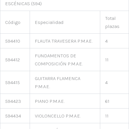
ESCÉNICAS (594)
Total
Código
Especialidad
plazas
594410
FLAUTA TRAVESERA P.M.A.E.
4
FUNDAMENTOS DE
594412
11
COMPOSICIÓN P.M.A.E.
GUITARRA FLAMENCA
594415
4
P.M.A.E.
594423
PIANO P.M.A.E.
61
594434
VIOLONCELLO P.M.A.E.
11