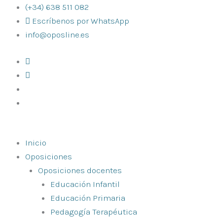
Ir
(+34) 638 511 082
al
Escríbenos por WhatsApp
contenido
info@oposline.es
Inicio
Oposiciones
Oposiciones docentes
Educación Infantil
Educación Primaria
Pedagogía Terapéutica