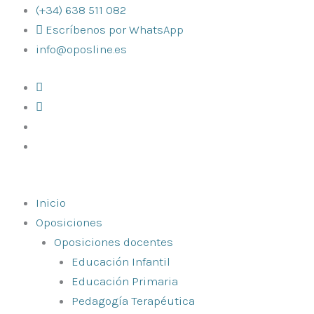
Ir
(+34) 638 511 082
al
Escríbenos por WhatsApp
contenido
info@oposline.es
Inicio
Oposiciones
Oposiciones docentes
Educación Infantil
Educación Primaria
Pedagogía Terapéutica