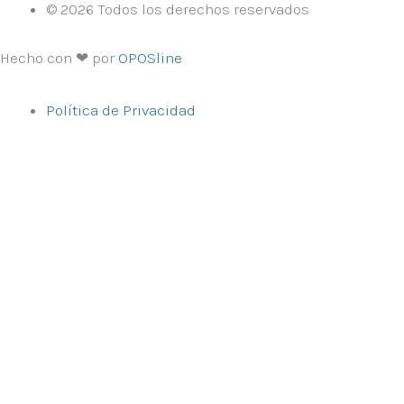
© 2026 Todos los derechos reservados
Hecho con ❤ por
OPOSline
Política de Privacidad
Inicio
Oposiciones
Oposiciones docentes
Educación Infantil
Educación Primaria
Pedagogía Terapéutica
Inglés (Primaria)
Música (Primaria)
Educación Física (Primaria)