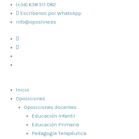
Ir
(+34) 638 511 082
al
Escríbenos por WhatsApp
contenido
info@oposline.es
Inicio
Oposiciones
Oposiciones docentes
Educación Infantil
Educación Primaria
Pedagogía Terapéutica