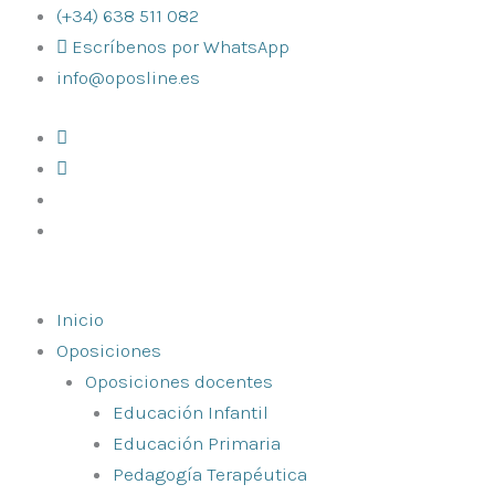
Ir
(+34) 638 511 082
al
Escríbenos por WhatsApp
contenido
info@oposline.es
Inicio
Oposiciones
Oposiciones docentes
Educación Infantil
Educación Primaria
Pedagogía Terapéutica