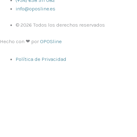
info@oposline.es
© 2026 Todos los derechos reservados
Hecho con ❤ por
OPOSline
Política de Privacidad
Inicio
Oposiciones
Oposiciones docentes
Educación Infantil
Educación Primaria
Pedagogía Terapéutica
Inglés (Primaria)