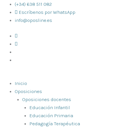
Ir
(+34) 638 511 082
al
Escríbenos por WhatsApp
contenido
info@oposline.es
Inicio
Oposiciones
Oposiciones docentes
Educación Infantil
Educación Primaria
Pedagogía Terapéutica